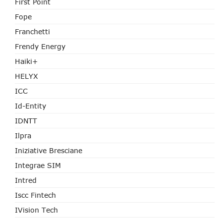
First Point
Fope
Franchetti
Frendy Energy
Haiki+
HELYX
ICC
Id-Entity
IDNTT
Ilpra
Iniziative Bresciane
Integrae SIM
Intred
Iscc Fintech
IVision Tech