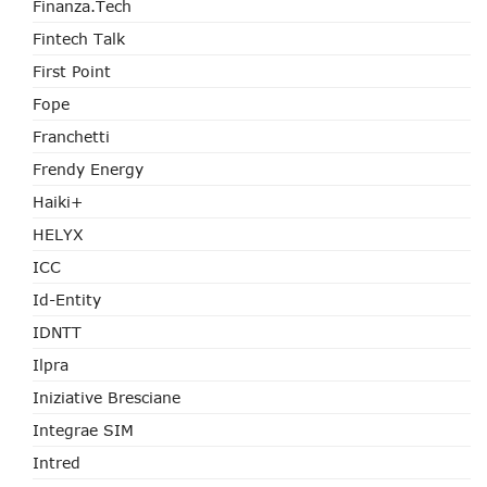
Finanza.tech
Fintech Talk
First Point
Fope
Franchetti
Frendy Energy
Haiki+
HELYX
ICC
Id-Entity
IDNTT
Ilpra
Iniziative Bresciane
Integrae SIM
Intred