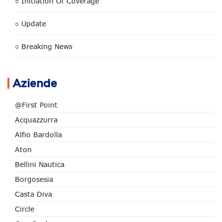
○ Initiation Of Coverage
○ Update
○ Breaking News
Aziende
@First Point
Acquazzurra
Alfio Bardolla
Aton
Bellini Nautica
Borgosesia
Casta Diva
Circle