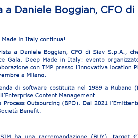
 a Daniele Boggian, CFO di 
 Made in Italy continua!
rvista a Daniele Boggian, CFO di Siav S.p.A., ch
nce Gala, Deep Made in Italy: evento organizzat
aborazione con TMP presso l’innovativa location 
vembre a Milano.
ienda di software costituita nel 1989 a Rubano (
ell’Enterprise Content Management
s Process Outsourcing (BPO). Dal 2021 l’Emittent
Società Benefit.
e SIM ha una raccomandazione (BUY), target €