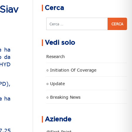
Cerca
Siav
Cerca
Vedi solo
e ha
o da
Research
PHYD
○ Initiation Of Coverage
PD),
○ Update
○ Breaking News
e ha
Aziende
7,25
@First Point