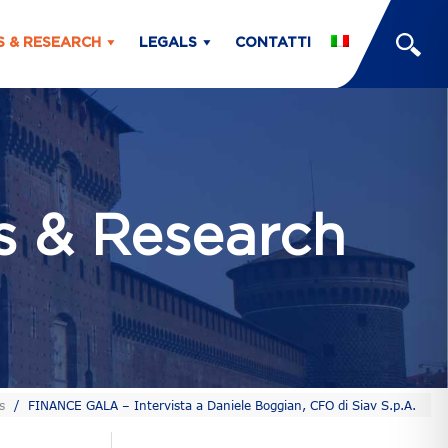
S & RESEARCH
LEGALS
CONTATTI
ts & Research
s
/
FINANCE GALA – Intervista a Daniele Boggian, CFO di Siav S.p.A.