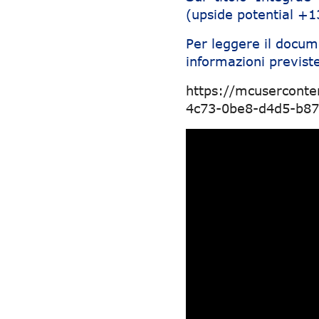
(upside potential +
Per leggere il docum
informazioni previste
https://mcusercont
4c73-0be8-d4d5-b87