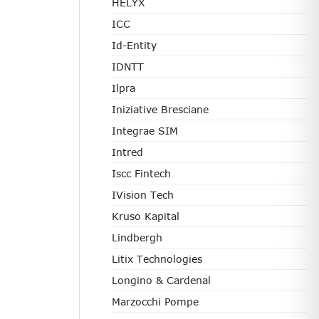
HELYX
ICC
Id-Entity
IDNTT
Ilpra
Iniziative Bresciane
Integrae SIM
Intred
Iscc Fintech
IVision Tech
Kruso Kapital
Lindbergh
Litix Technologies
Longino & Cardenal
Marzocchi Pompe