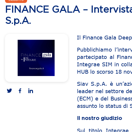
FINANCE GALA – Intervista
S.p.A.
Il Finance Gala Deep
Pubblichiamo l’inte
partecipato al Fina
Integrae SIM in coll
HUB lo scorso 18 no
Siav S.p.A. è un’az
leader nel settore d
(ECM) e del Busines
assunto lo status di 
Il nostro giudizio
Sul titolo Integra