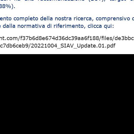
138%).
ento completo della nostra ricerca, comprensivo d
 dalla normativa di riferimento, clicca qui:
ent.com/f37b6d8e674d36dc39aa6f188/files/de3bbc
c7db6ceb9/20221004_SIAV_Update.01.pdf