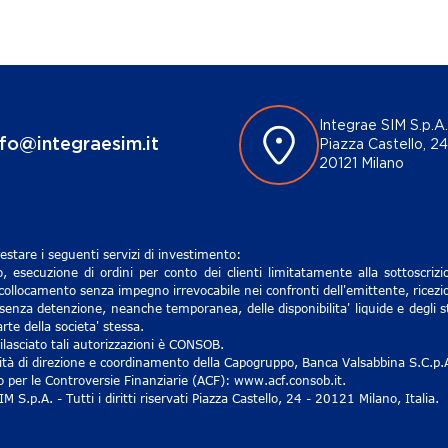
Integrae SIM S.p.A.
nfo@integraesim.it
Piazza Castello, 24
20121 Milano
estare i seguenti servizi di investimento:
, esecuzione di ordini per conto dei clienti limitatamente alla sottoscri
 collocamento senza impegno irrevocabile nei confronti dell'emittente, ricezio
senza detenzione, neanche temporanea, delle disponibilita' liquide e degli st
rte della societa' stessa.
lasciato tali autorizzazioni è CONSOB.
ività di direzione e coordinamento della Capogruppo, Banca Valsabbina S.C.p.
ro per le Controversie Finanziarie (ACF): www.acf.consob.it.
S.p.A. - Tutti i diritti riservati Piazza Castello, 24 - 20121 Milano, Italia.