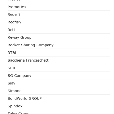
Promotica
Redelfi
Redfish
Reti
Reway Group
Rocket Sharing Company
RT&L
Saccheria Franceschetti
SEIF
SG Company
Siav
Simone
SolidWorld GROUP
Spindox
Talea Group