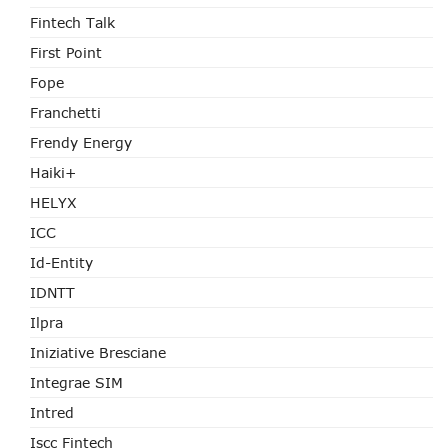
Fintech Talk
First Point
Fope
Franchetti
Frendy Energy
Haiki+
HELYX
ICC
Id-Entity
IDNTT
Ilpra
Iniziative Bresciane
Integrae SIM
Intred
Iscc Fintech