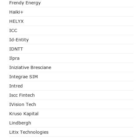
Frendy Energy
Haiki+
HELYX
ICC
Id-Entity
IDNTT
Ilpra
Iniziative Bresciane
Integrae SIM
Intred
Iscc Fintech
IVision Tech
Kruso Kapital
Lindbergh
Litix Technologies