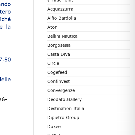
ando
Acquazzurra
tero
Alfio Bardolla
iché
e la
Aton
Bellini Nautica
Borgosesia
Casta Diva
7,50
Circle
Cogefeed
elle
Confinvest
Convergenze
e6-
Deodato.Gallery
Destination Italia
Dipietro Group
Doxee