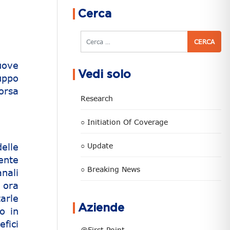
Cerca
Cerca
uove
Vedi solo
uppo
orsa
Research
○ Initiation Of Coverage
elle
○ Update
ente
○ Breaking News
anali
 ora
tarle
Aziende
o in
fici
@First Point