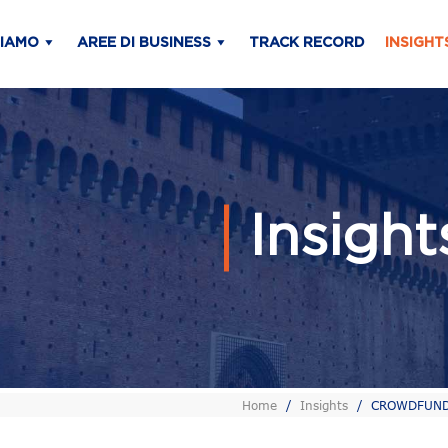
SIAMO
AREE DI BUSINESS
TRACK RECORD
INSIGHT
Insigh
Home
/
Insights
/
CROWDFUNDME 