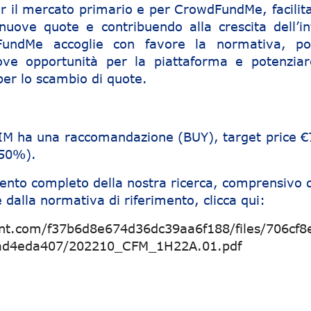
per il mercato primario e per CrowdFundMe, facilit
 nuove quote e contribuendo alla crescita dell’in
FundMe accoglie con favore la normativa, po
ove opportunità per la piattaforma e potenziar
per lo scambio di quote.
SIM ha una raccomandazione (BUY), target price €
250%).
ento completo della nostra ricerca, comprensivo d
 dalla normativa di riferimento, clicca qui:
nt.com/f37b6d8e674d36dc39aa6f188/files/706cf8
4ad4eda407/202210_CFM_1H22A.01.pdf