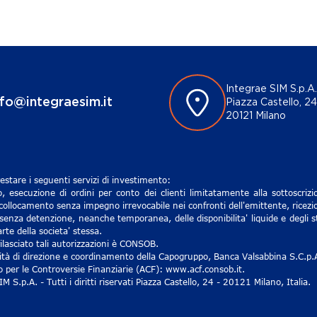
Integrae SIM S.p.A.
nfo@integraesim.it
Piazza Castello, 24
20121 Milano
estare i seguenti servizi di investimento:
, esecuzione di ordini per conto dei clienti limitatamente alla sottoscri
 collocamento senza impegno irrevocabile nei confronti dell'emittente, ricezio
senza detenzione, neanche temporanea, delle disponibilita' liquide e degli st
rte della societa' stessa.
lasciato tali autorizzazioni è CONSOB.
ività di direzione e coordinamento della Capogruppo, Banca Valsabbina S.C.p.
ro per le Controversie Finanziarie (ACF): www.acf.consob.it.
S.p.A. - Tutti i diritti riservati Piazza Castello, 24 - 20121 Milano, Italia.