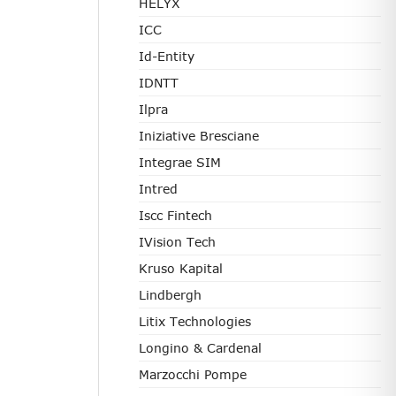
HELYX
ICC
Id-Entity
IDNTT
Ilpra
Iniziative Bresciane
Integrae SIM
Intred
Iscc Fintech
IVision Tech
Kruso Kapital
Lindbergh
Litix Technologies
Longino & Cardenal
Marzocchi Pompe