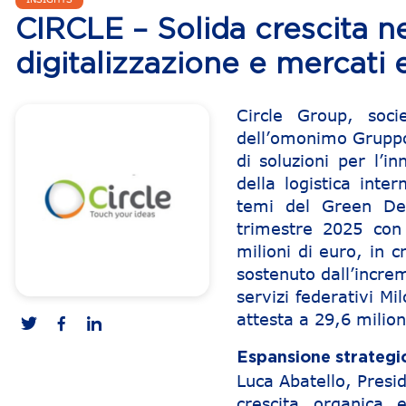
CIRCLE – Solida crescita n
digitalizzazione e mercati 
Circle Group, soc
dell’omonimo Gruppo s
di soluzioni per l’i
della logistica inte
temi del Green Dea
trimestre 2025 con
milioni di euro, in 
sostenuto dall’incre
servizi federativi Mi
attesta a 29,6 milioni
Espansione strategic
Luca Abatello, Pres
crescita organica 