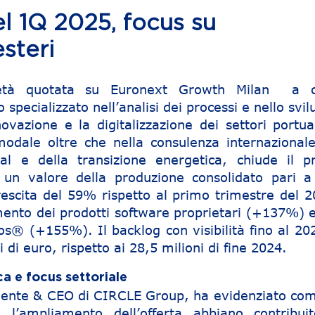
el 1Q 2025, focus su
esteri
ietà quotata su Euronext Growth Milan a 
pecializzato nell’analisi dei processi e nello svi
nnovazione e la digitalizzazione dei settori portu
rmodale oltre che nella consulenza internazionale
l e della transizione energetica, chiude il p
 un valore della produzione consolidato pari a
crescita del 59% rispetto al primo trimestre del 2
mento dei prodotti software proprietari (+137%) e
los® (+155%). Il backlog con visibilità fino al 20
 di euro, rispetto ai 28,5 milioni di fine 2024.
a e focus settoriale
idente & CEO di CIRCLE Group, ha evidenziato com
e l’ampliamento dell’offerta abbiano contribui