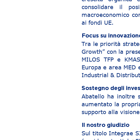
consolidare il po
macroeconomico com
ai fondi UE.
Focus su innovazione
Tra le priorità strat
Growth” con la prese
MILOS TFP e KMAST
Europa e area MED e
Industrial & Distribu
Sostegno degli inves
Abatello ha inoltre 
aumentato la propria
supporto alla vision
Il nostro giudizio
Sul titolo Integrae