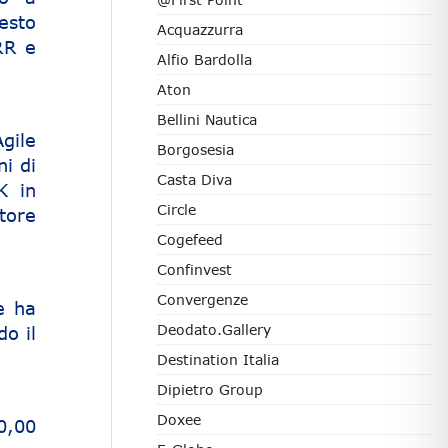
esto
Acquazzurra
RR e
Alfio Bardolla
Aton
Bellini Nautica
Agile
Borgosesia
i di
Casta Diva
K in
Circle
tore
Cogefeed
Confinvest
Convergenze
e ha
Deodato.Gallery
o il
Destination Italia
Dipietro Group
Doxee
0,00