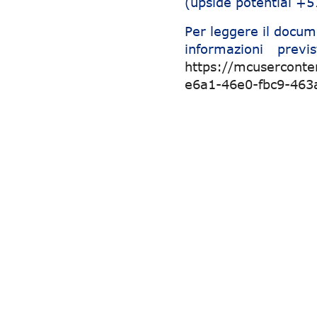
(upside potential +
Per leggere il docum
informazioni previ
https://mcusercont
e6a1-46e0-fbc9-463
Navigazione articoli