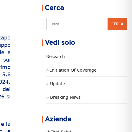
Cerca
Cerca
capo
Vedi solo
luppo
ale e
Research
 sui
rimo
○ Initiation Of Coverage
 5,8
024,
○ Update
 dei
26 si
○ Breaking News
Aziende
e la
to a
@First Point