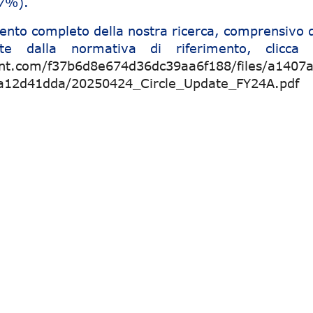
57%).
ento completo della nostra ricerca, comprensivo d
ste dalla normativa di riferimento, clicca 
ent.com/f37b6d8e674d36dc39aa6f188/files/a1407
a12d41dda/20250424_Circle_Update_FY24A.pdf