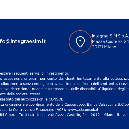
Integrae SIM S.p.A.
nfo@integraesim.it
Piazza Castello, 24
20121 Milano
estare i seguenti servizi di investimento:
, esecuzione di ordini per conto dei clienti limitatamente alla sottoscri
 collocamento senza impegno irrevocabile nei confronti dell'emittente, ricezio
senza detenzione, neanche temporanea, delle disponibilita' liquide e degli st
rte della societa' stessa.
lasciato tali autorizzazioni è CONSOB.
ività di direzione e coordinamento della Capogruppo, Banca Valsabbina S.C.p.
ro per le Controversie Finanziarie (ACF): www.acf.consob.it.
S.p.A. - Tutti i diritti riservati Piazza Castello, 24 - 20121 Milano, Italia.