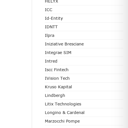
HELYX
ICC
Id-Entity
IDNTT
Ilpra
Iniziative Bresciane
Integrae SIM
Intred
Iscc Fintech
IVision Tech
Kruso Kapital
Lindbergh
Litix Technologies
Longino & Cardenal
Marzocchi Pompe