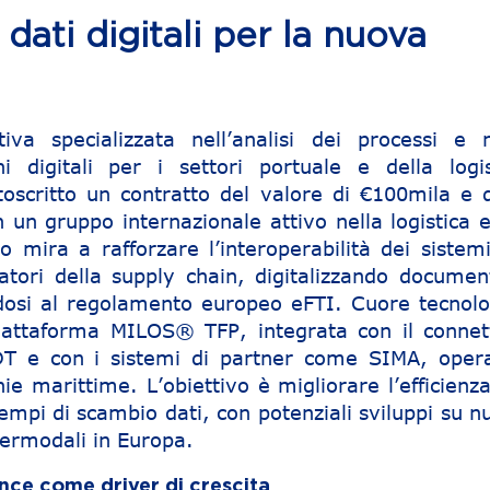
dati digitali per la nuova
iva specializzata nell’analisi dei processi e n
ni digitali per i settori portuale e della logis
oscritto un contratto del valore di €100mila e d
 un gruppo internazionale attivo nella logistica e
to mira a rafforzare l’interoperabilità dei sistem
ratori della supply chain, digitalizzando document
ndosi al regolamento europeo eFTI. Cuore tecnolo
 piattaforma MILOS® TFP, integrata con il connet
DT e con i sistemi di partner come SIMA, opera
ie marittime. L’obiettivo è migliorare l’efficienz
tempi di scambio dati, con potenziali sviluppi su 
termodali in Europa.
nce come driver di crescita