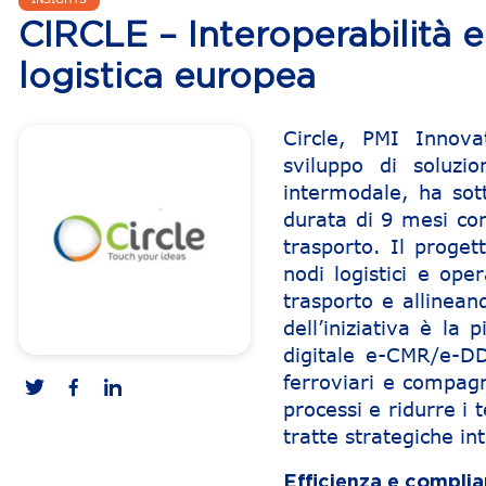
CIRCLE – Interoperabilità e 
logistica europea
Circle, PMI Innovat
sviluppo di soluzio
intermodale, ha sott
durata di 9 mesi con
trasporto. Il proget
nodi logistici e ope
trasporto e allinea
dell’iniziativa è la
digitale e-CMR/e-D
ferroviari e compagn
processi e ridurre i 
tratte strategiche in
Efficienza e complia