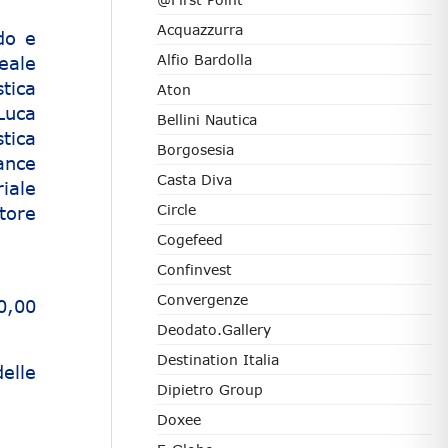
Acquazzurra
do e
Alfio Bardolla
eale
tica
Aton
Luca
Bellini Nautica
tica
Borgosesia
ance
Casta Diva
riale
Circle
tore
Cogefeed
Confinvest
Convergenze
0,00
Deodato.Gallery
Destination Italia
elle
Dipietro Group
Doxee