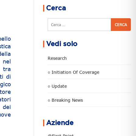
Cerca
Cerca
ello
Vedi solo
tica
ella
Research
 nel
i tra
○ Initiation Of Coverage
i di
gico
○ Update
tore
tori
○ Breaking News
a dei
nuove
Aziende
@First Point