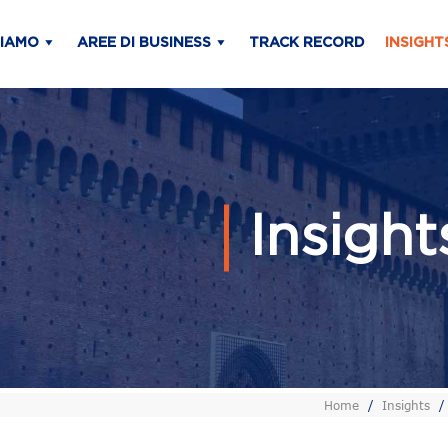
SIAMO
AREE DI BUSINESS
TRACK RECORD
INSIGHT
Insigh
Home
/
Insights
/