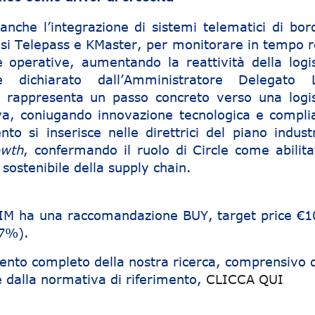
 anche l’integrazione di sistemi telematici di bor
lusi Telepass e KMaster, per monitorare in tempo r
 operative, aumentando la reattività della logis
 dichiarato dall’Amministratore Delegato 
to rappresenta un passo concreto verso una logis
iva, coniugando innovazione tecnologica e compli
nto si inserisce nelle direttrici del piano indust
owth
, confermando il ruolo di Circle come abilita
 sostenibile della supply chain.
 SIM ha una raccomandazione BUY, target price €1
27%).
ento completo della nostra ricerca, comprensivo d
e dalla normativa di riferimento,
CLICCA QUI