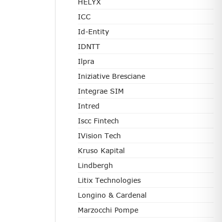
HELYX
ICC
Id-Entity
IDNTT
Ilpra
Iniziative Bresciane
Integrae SIM
Intred
Iscc Fintech
IVision Tech
Kruso Kapital
Lindbergh
Litix Technologies
Longino & Cardenal
Marzocchi Pompe