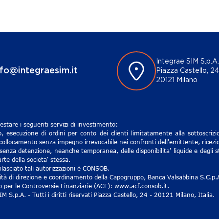
Integrae SIM S.p.A.
nfo@integraesim.it
Piazza Castello, 24
20121 Milano
estare i seguenti servizi di investimento:
, esecuzione di ordini per conto dei clienti limitatamente alla sottoscri
 collocamento senza impegno irrevocabile nei confronti dell'emittente, ricezio
senza detenzione, neanche temporanea, delle disponibilita' liquide e degli st
rte della societa' stessa.
lasciato tali autorizzazioni è CONSOB.
ività di direzione e coordinamento della Capogruppo, Banca Valsabbina S.C.p.
ro per le Controversie Finanziarie (ACF): www.acf.consob.it.
S.p.A. - Tutti i diritti riservati Piazza Castello, 24 - 20121 Milano, Italia.