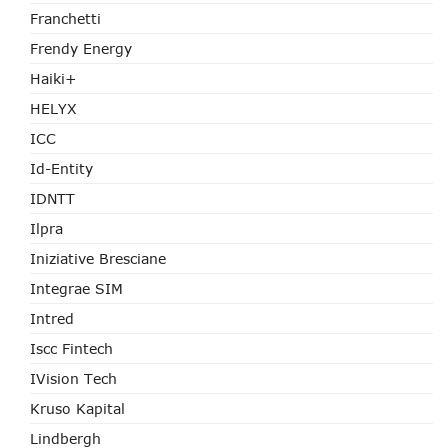
Franchetti
Frendy Energy
Haiki+
HELYX
ICC
Id-Entity
IDNTT
Ilpra
Iniziative Bresciane
Integrae SIM
Intred
Iscc Fintech
IVision Tech
Kruso Kapital
Lindbergh