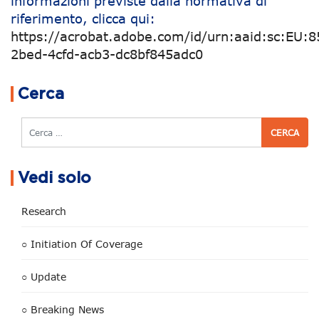
informazioni previste dalla normativa di
riferimento, clicca qui:
https://acrobat.adobe.com/id/urn:aaid:sc:EU:
2bed-4cfd-acb3-dc8bf845adc0
Navigazione articoli
Cerca
Cerca
Vedi solo
Research
○ Initiation Of Coverage
○ Update
○ Breaking News