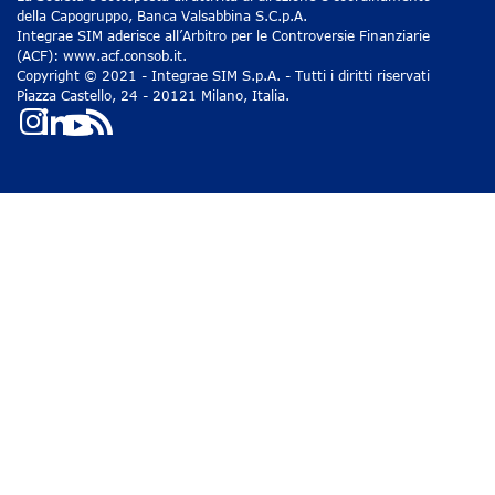
della Capogruppo, Banca Valsabbina S.C.p.A.
Integrae SIM aderisce all’Arbitro per le Controversie Finanziarie
(ACF): www.acf.consob.it.
Copyright © 2021 - Integrae SIM S.p.A. - Tutti i diritti riservati
Piazza Castello, 24 - 20121 Milano, Italia.