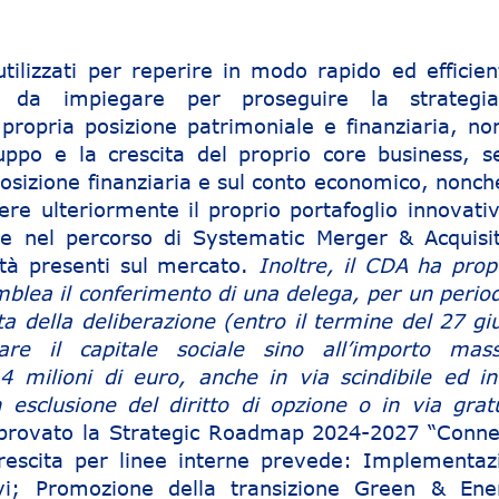
tilizzati per reperire in modo rapido ed efficient
io da impiegare per proseguire la strategi
propria posizione patrimoniale e finanziaria, no
luppo e la crescita del proprio core business, s
posizione finanziaria e sul conto economico, nonch
vere ulteriormente il proprio portafoglio innovati
re nel percorso di Systematic Merger & Acquisit
ità presenti sul mercato.
Inoltre, il CDA ha prop
lea il conferimento di una delega, per un period
ta della deliberazione (entro il termine del 27 gi
re il capitale sociale sino all’importo mas
4 milioni di euro, anche in via scindibile ed in
esclusione del diritto di opzione o in via gratu
pprovato la Strategic Roadmap 2024-2027 “Conne
rescita per linee interne prevede: Implementaz
tivi; Promozione della transizione Green & Ene