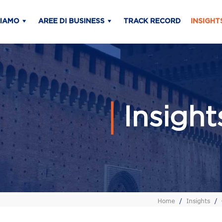
SIAMO
AREE DI BUSINESS
TRACK RECORD
INSIGHT
Insigh
Home
/
Insights
/