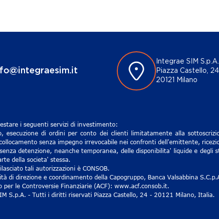
Integrae SIM S.p.A.
nfo@integraesim.it
Piazza Castello, 24
20121 Milano
estare i seguenti servizi di investimento:
, esecuzione di ordini per conto dei clienti limitatamente alla sottoscri
 collocamento senza impegno irrevocabile nei confronti dell'emittente, ricezio
senza detenzione, neanche temporanea, delle disponibilita' liquide e degli st
rte della societa' stessa.
lasciato tali autorizzazioni è CONSOB.
ività di direzione e coordinamento della Capogruppo, Banca Valsabbina S.C.p.
ro per le Controversie Finanziarie (ACF): www.acf.consob.it.
S.p.A. - Tutti i diritti riservati Piazza Castello, 24 - 20121 Milano, Italia.