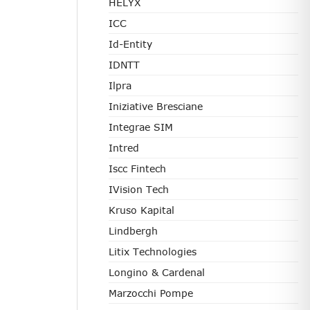
HELYX
ICC
Id-Entity
IDNTT
Ilpra
Iniziative Bresciane
Integrae SIM
Intred
Iscc Fintech
IVision Tech
Kruso Kapital
Lindbergh
Litix Technologies
Longino & Cardenal
Marzocchi Pompe