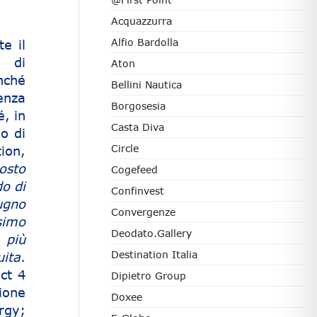
Acquazzurra
Alfio Bardolla
e il
a di
Aton
nché
Bellini Nautica
enza
Borgosesia
é, in
Casta Diva
vo di
Circle
ion,
osto
Cogefeed
o di
Confinvest
ugno
Convergenze
simo
Deodato.Gallery
 più
Destination Italia
ita.
ct 4
Dipietro Group
ione
Doxee
rgy;