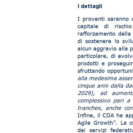
I dettagli
I proventi saranno u
capitale di risch
rafforzamento della 
di sostenere lo svi
alcun aggravio alla 
particolare, di evol
prodotti e prosegui
sfruttando opportun
alla medesima assemb
cinque anni dalla da
2029), ad aumenta
complessivo pari a 
tranches, anche con 
Infine, il CDA ha a
Agile Growth”. La c
dei servizi federa