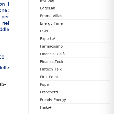
E-Globe
on i
EdgeLab
one;
Emma Villas
 per
 nei
Energy Time
ddle
ESPE
Expert.ai
Farmacosmo
Financial Galà
00
Finanza.tech
elle
Fintech Talk
First Point
4b-
Fope
Franchetti
Frendy Energy
Haiki+