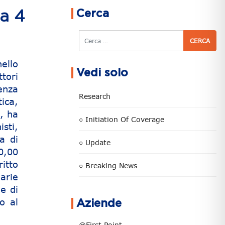
Cerca
a 4
Cerca
ello
Vedi solo
tori
enza
Research
ica,
a, ha
○ Initiation Of Coverage
sti,
a di
○ Update
0,00
ritto
○ Breaking News
arie
e di
to al
Aziende
@First Point