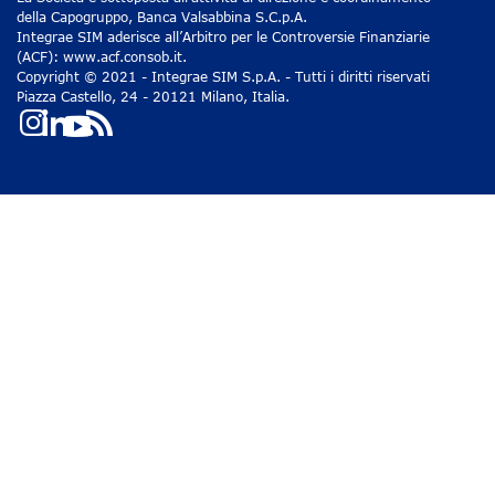
della Capogruppo, Banca Valsabbina S.C.p.A.
Integrae SIM aderisce all’Arbitro per le Controversie Finanziarie
(ACF): www.acf.consob.it.
Copyright © 2021 - Integrae SIM S.p.A. - Tutti i diritti riservati
Piazza Castello, 24 - 20121 Milano, Italia.