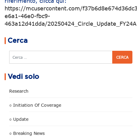
riferimento, clicca qui:
https://mcusercontent.com/f37b6d8e674d36dc3
e6a1-46e0-fbc9-
463a12d41dda/20250424_Circle_Update_FY24A
Navigazione articoli
Cerca
Cerca
Vedi solo
Research
○ Initiation Of Coverage
○ Update
○ Breaking News