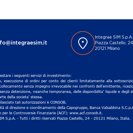
Integrae SIM S.p.A.
nfo@integraesim.it
Piazza Castello, 24
20121 Milano
estare i seguenti servizi di investimento:
, esecuzione di ordini per conto dei clienti limitatamente alla sottoscri
 collocamento senza impegno irrevocabile nei confronti dell'emittente, ricezio
senza detenzione, neanche temporanea, delle disponibilita' liquide e degli st
rte della societa' stessa.
lasciato tali autorizzazioni è CONSOB.
ività di direzione e coordinamento della Capogruppo, Banca Valsabbina S.C.p.
ro per le Controversie Finanziarie (ACF): www.acf.consob.it.
S.p.A. - Tutti i diritti riservati Piazza Castello, 24 - 20121 Milano, Italia.