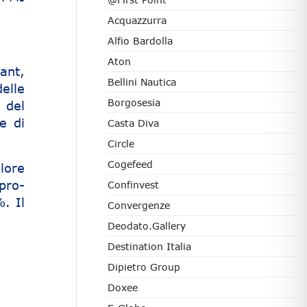
Acquazzurra
Alfio Bardolla
Aton
ant,
Bellini Nautica
delle
Borgosesia
 del
e di
Casta Diva
Circle
Cogefeed
lore
pro-
Confinvest
. Il
Convergenze
Deodato.Gallery
Destination Italia
Dipietro Group
Doxee