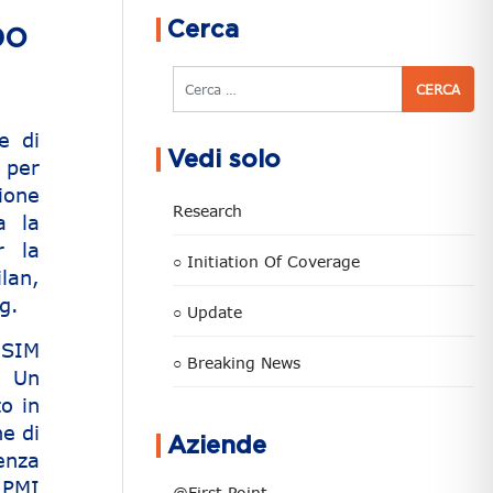
Cerca
po
Cerca
e di
Vedi solo
 per
tione
Research
a la
r la
○ Initiation Of Coverage
lan,
g.
○ Update
 SIM
○ Breaking News
. Un
o in
e di
Aziende
enza
e PMI
@First Point