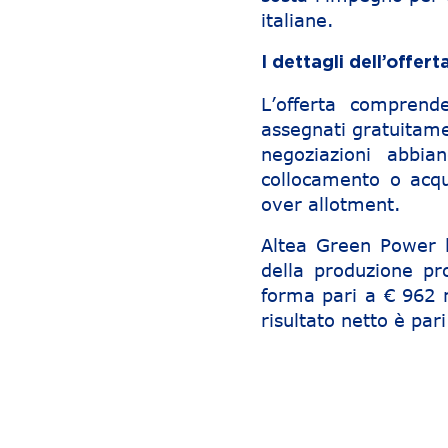
italiane.
I dettagli dell’offert
L’offerta comprend
assegnati gratuitamen
negoziazioni abbian
collocamento o acqui
over allotment.
Altea Green Power 
della produzione pr
forma pari a € 962 
risultato netto è par
Navigazione articoli