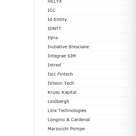
HELYX
ICC
Id-Entity
IDNTT
Ilpra
Iniziative Bresciane
Integrae SIM
Intred
Iscc Fintech
IVision Tech
Kruso Kapital
Lindbergh
Litix Technologies
Longino & Cardenal
Marzocchi Pompe