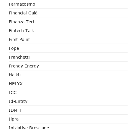
Farmacosmo
Financial Galà
Finanza.tech
Fintech Talk
First Point
Fope
Franchetti
Frendy Energy
Haiki+
HELYX
ICC
Id-Entity
IDNTT
Ilpra
Iniziative Bresciane