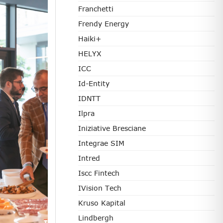
Franchetti
Frendy Energy
Haiki+
HELYX
ICC
Id-Entity
IDNTT
Ilpra
Iniziative Bresciane
Integrae SIM
Intred
Iscc Fintech
IVision Tech
Kruso Kapital
Lindbergh