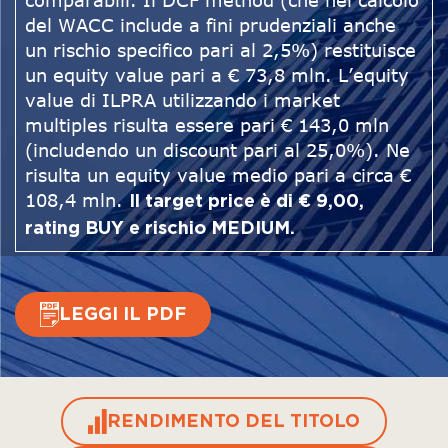
comparabili. Il DCF method (che nel calcolo
del WACC include a fini prudenziali anche
un rischio specifico pari al 2,5%) restituisce
un equity value pari a € 73,8 mln. L’equity
value di ILPRA utilizzando i market
multiples risulta essere pari € 143,0 mln
(includendo un discount pari al 25,0%). Ne
risulta un equity value medio pari a circa €
108,4 mln.
Il target price è di € 9,00,
rating BUY e rischio MEDIUM.
LEGGI IL PDF
RENDIMENTO DEL TITOLO