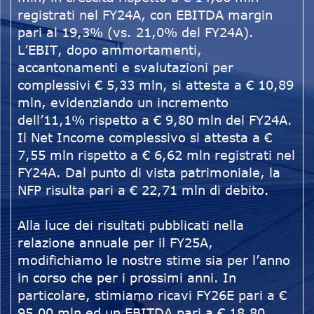
registrati nel FY24A, con EBITDA margin
pari al 19,3% (vs. 21,0% del FY24A).
L’EBIT, dopo ammortamenti,
accantonamenti e svalutazioni per
complessivi € 5,33 mln, si attesta a € 10,89
mln, evidenziando un incremento
dell’11,1% rispetto a € 9,80 mln del FY24A.
Il Net Income complessivo si attesta a €
7,55 mln rispetto a € 6,62 mln registrati nel
FY24A. Dal punto di vista patrimoniale, la
NFP risulta pari a € 22,71 mln di debito.
Alla luce dei risultati pubblicati nella
relazione annuale per il FY25A,
modifichiamo le nostre stime sia per l’anno
in corso che per i prossimi anni. In
particolare, stimiamo ricavi FY26E pari a €
95,00 mln ed un EBITDA pari a € 18,80