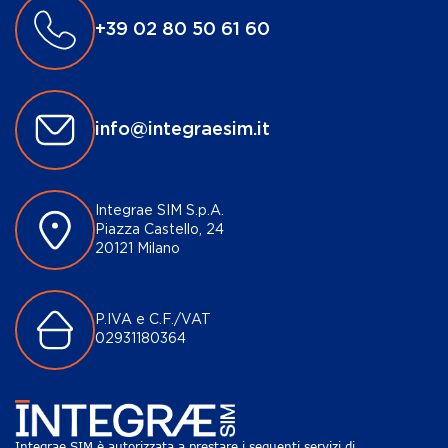
+39 02 80 50 61 60
info@integraesim.it
Integrae SIM S.p.A.
Piazza Castello, 24
20121 Milano
P.IVA e C.F./VAT
02931180364
Integrae SIM è autorizzata a prestare i seguenti servizi di